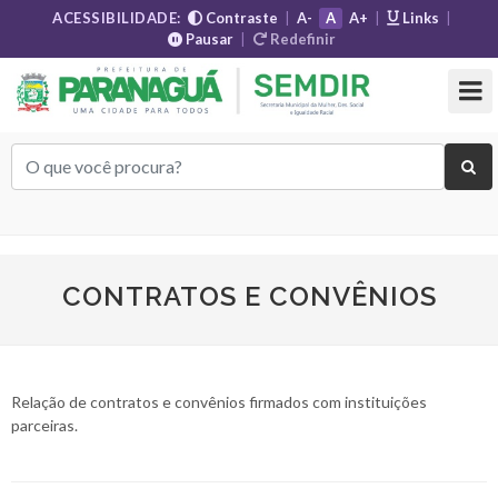
ACESSIBILIDADE:
Contraste
|
A-
A
A+
|
Links
|
Pausar
|
Redefinir
CONTRATOS E CONVÊNIOS
Relação de contratos e convênios firmados com instituições
parceiras.