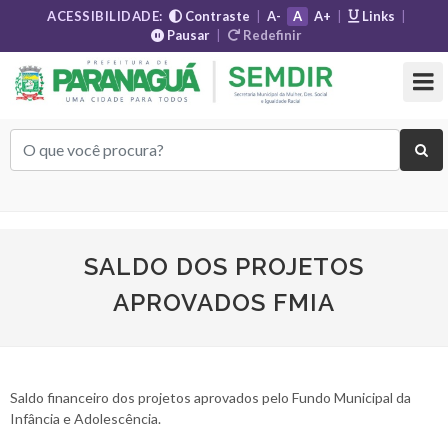
ACESSIBILIDADE:
Contraste
|
A-
A
A+
|
Links
|
Pausar
|
Redefinir
SALDO DOS PROJETOS
APROVADOS FMIA
Saldo financeiro dos projetos aprovados pelo Fundo Municipal da
Infância e Adolescência.