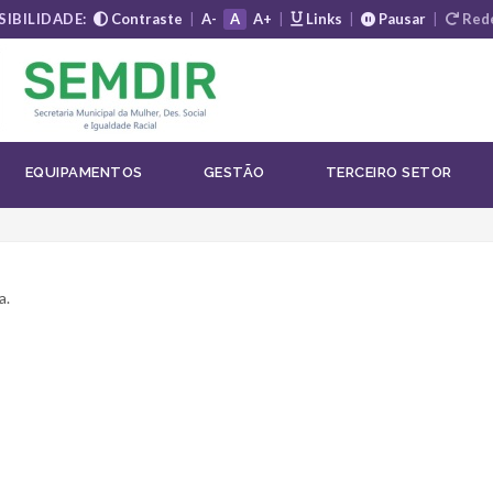
SIBILIDADE:
Contraste
|
A-
A
A+
|
Links
|
Pausar
|
Rede
I
EQUIPAMENTOS
GESTÃO
TERCEIRO SETOR
a.