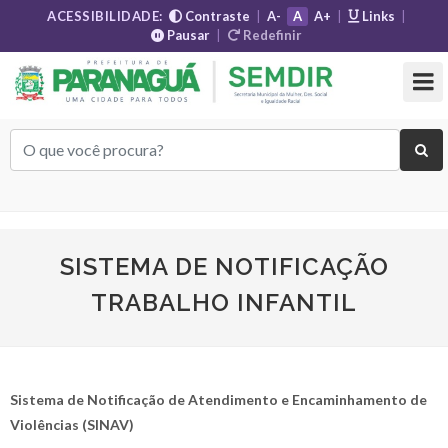
ACESSIBILIDADE:
Contraste
|
A-
A
A+
|
Links
|
Pausar
|
Redefinir
SISTEMA DE NOTIFICAÇÃO
TRABALHO INFANTIL
Sistema de Notificação de Atendimento e Encaminhamento de
Violências (SINAV)