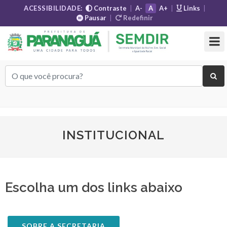
ACESSIBILIDADE:
Contraste
|
A-
A
A+
|
Links
|
Pausar
|
Redefinir
INSTITUCIONAL
Escolha um dos links abaixo
SOBRE A SECRETARIA