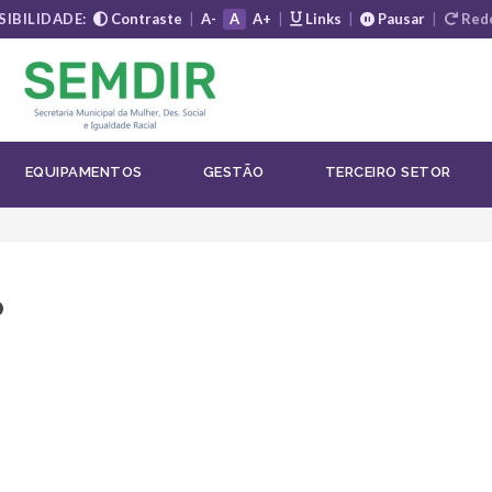
SIBILIDADE:
Contraste
|
A-
A
A+
|
Links
|
Pausar
|
Rede
EQUIPAMENTOS
GESTÃO
TERCEIRO SETOR
o