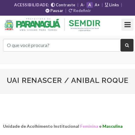
ACESSIBILIDADE:
Contraste
|
A-
A
A+
|
Links
|
Pausar
|
Redefinir
UAI RENASCER / ANIBAL ROQUE
Unidade de Acolhimento Institucional
Feminina
e
Masculina