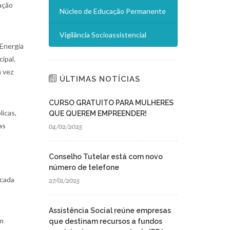
ação
Núcleo de Educação Permanente
Vigilância Socioassistencial
 Energia
ipal.
a vez
ÚLTIMAS NOTÍCIAS
CURSO GRATUITO PARA MULHERES
licas,
QUE QUEREM EMPREENDER!
as
04/02/2025
Conselho Tutelar está com novo
número de telefone
 cada
27/01/2025
Assistência Social reúne empresas
em
que destinam recursos a fundos