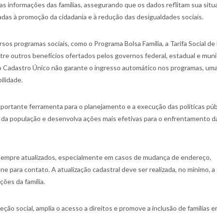
das informações das famílias, assegurando que os dados reflitam sua situ
ltadas à promoção da cidadania e à redução das desigualdades sociais.
sos programas sociais, como o Programa Bolsa Família, a Tarifa Social de
tre outros benefícios ofertados pelos governos federal, estadual e munic
no Cadastro Único não garante o ingresso automático nos programas, um
ilidade.
portante ferramenta para o planejamento e a execução das políticas púb
s da população e desenvolva ações mais efetivas para o enfrentamento d
 sempre atualizados, especialmente em casos de mudança de endereço,
one para contato. A atualização cadastral deve ser realizada, no mínimo, a
ões da família.
ção social, amplia o acesso a direitos e promove a inclusão de famílias 