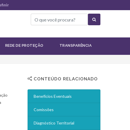
finir
Gestão
Gestão do SUAS
REDE DE PROTEÇÃO
TRANSPARÊNCIA
CONTEÚDO RELACIONADO
zação
Benefícios Eventuais
a
Comissões
Diagnóstico Territorial