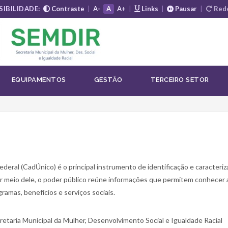
SIBILIDADE:
Contraste
|
A-
A
A+
|
Links
|
Pausar
|
Rede
OGRAMAS SOCIAIS
EQUIPAMENTOS
GESTÃO
TERCEIRO SETOR
eral (CadÚnico) é o principal instrumento de identificação e caracteri
Por meio dele, o poder público reúne informações que permitem conhecer 
gramas, benefícios e serviços sociais.
etaria Municipal da Mulher, Desenvolvimento Social e Igualdade Racial