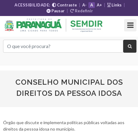
ACESSIBILIDADE:
Contraste
|
A-
A
A+
|
Links
|
Pausar
|
Redefinir
CONSELHO MUNICIPAL DOS
DIREITOS DA PESSOA IDOSA
Órgão que discute e implementa políticas públicas voltadas aos
direitos da pessoa idosa no município.