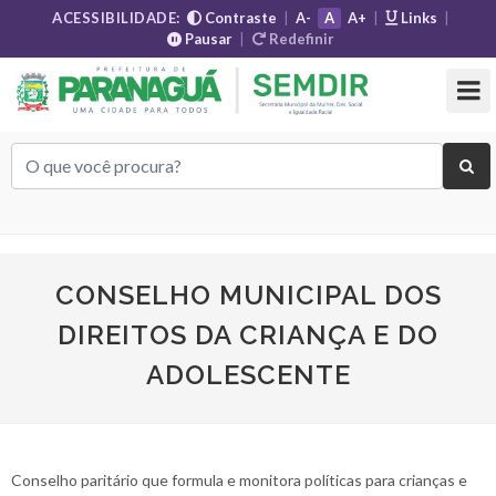
ACESSIBILIDADE:
Contraste
|
A-
A
A+
|
Links
|
Pausar
|
Redefinir
CONSELHO MUNICIPAL DOS
DIREITOS DA CRIANÇA E DO
ADOLESCENTE
Conselho paritário que formula e monitora políticas para crianças e