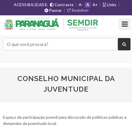
ACESSIBILIDADE:
Contraste
|
A-
A
A+
|
Links
|
Pausar
|
Redefinir
CONSELHO MUNICIPAL DA
JUVENTUDE
Espaço de participação juvenil para discussão de políticas públicas e
demandas da juventude local.