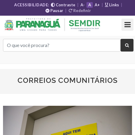
ACESSIBILIDADE:
Contraste
|
A-
A
A+
|
Links
|
Pausar
|
Redefinir
CORREIOS COMUNITÁRIOS